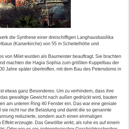
uwerk die Synthese einer dreischiffigen Langhausbasilika
elbaus (Kaiserkirche) von 55 m Scheitelhöhe und
os von Milet wurden als Baumeister beauftragt. Sie brachten
g und machten die Hagia Sophia zum größten Kuppelbau der
00 Jahre später übertroffen, mit dem Bau des Petersdoms in
ist etwas ganz Besonderes. Um zu verhindern, dass ihre
 das gewaltige Gewicht nach außen gedrückt wird, bauten
ten am unteren Ring 40 Fenster ein. Das war eine geniale
 sie nicht nur die Belastung und damit die so genannte
nung reduzierte, sondern auch einen einmaligen
 Effekt erzeugte. Das Gewölbe wirkt, als ruhe es auf einem
cht. Oder wie es ein zeitgenössischer Geschichtsschreiber