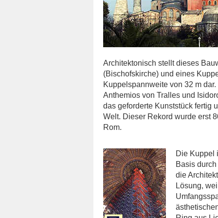
Architektonisch stellt dieses Ba
(Bischofskirche) und eines Kupp
Kuppelspannweite von 32 m dar.
Anthemios von Tralles und Isidor
das geforderte Kunststück ferti
Welt. Dieser Rekord wurde erst 8
Rom.
Die Kuppel 
Basis durch
die Architek
Lösung, weil
Umfangsspan
ästhetischen
Ring aus Li