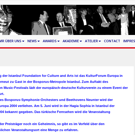
WIR ÜBER UNS
NEWS
AWARDS
AKADEMIE
ATELIER
CONTACT
IMPRE
 der Istanbul Foundation for Culture and Arts ist das KulturForum Europa in
erneut zu Gast in der Bosporus-Metropole Istanbul. Zum Auftakt des
en Music-Festivals lädt der europäisch-deutsche Kulturverein zu einem Event der
rt.
es Bosporus-Symphonie-Orchesters und Beethovens Neunter wird der
uropa 2004 verliehen. Am 5. Juni wird in der Hagia Sophia in Istanbul der
2004 bekannt gegeben. Das türkische Fernsehen wird die Veranstaltung
 der Preisträger noch ein Geheimnis, so gibt es im Vorfeld über den
ichen Veranstaltungsort eine Menge zu erfahren.