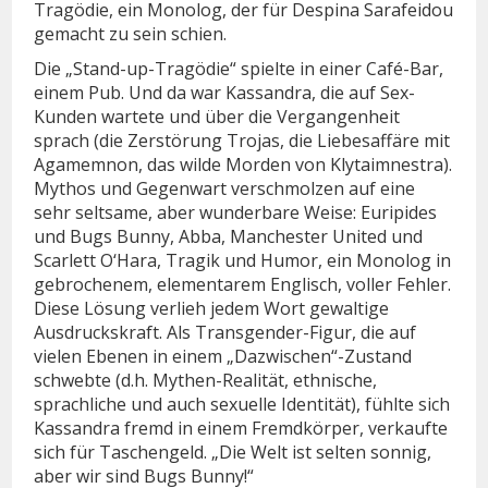
Tragödie, ein Monolog, der für Despina Sarafeidou
gemacht zu sein schien.
Die „Stand-up-Tragödie“ spielte in einer Café-Bar,
einem Pub. Und da war Kassandra, die auf Sex-
Kunden wartete und über die Vergangenheit
sprach (die Zerstörung Trojas, die Liebesaffäre mit
Agamemnon, das wilde Morden von Klytaimnestra).
Mythos und Gegenwart verschmolzen auf eine
sehr seltsame, aber wunderbare Weise: Euripides
und Bugs Bunny, Abba, Manchester United und
Scarlett O‘Hara, Tragik und Humor, ein Monolog in
gebrochenem, elementarem Englisch, voller Fehler.
Diese Lösung verlieh jedem Wort gewaltige
Ausdruckskraft. Als Transgender-Figur, die auf
vielen Ebenen in einem „Dazwischen“-Zustand
schwebte (d.h. Mythen-Realität, ethnische,
sprachliche und auch sexuelle Identität), fühlte sich
Kassandra fremd in einem Fremdkörper, verkaufte
sich für Taschengeld. „Die Welt ist selten sonnig,
aber wir sind Bugs Bunny!“