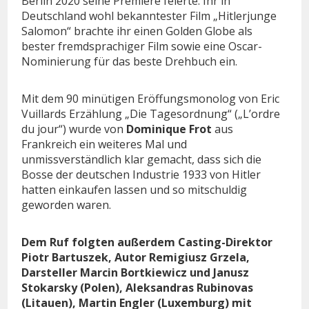
Berlin 2020 seine Premiere feierte. Ihr in
Deutschland wohl bekanntester Film „Hitlerjunge
Salomon“ brachte ihr einen Golden Globe als
bester fremdsprachiger Film sowie eine Oscar-
Nominierung für das beste Drehbuch ein.
Mit dem 90 minütigen Eröffungsmonolog von Eric
Vuillards Erzählung „Die Tagesordnung“ („L’ordre
du jour“) wurde von
Dominique Frot
aus
Frankreich ein weiteres Mal und
unmissverständlich klar gemacht, dass sich die
Bosse der deutschen Industrie 1933 von Hitler
hatten einkaufen lassen und so mitschuldig
geworden waren.
Dem Ruf folgten außerdem Casting-Direktor
Piotr Bartuszek, Autor Remigiusz Grzela,
Darsteller Marcin Bortkiewicz und Janusz
Stokarsky (Polen), Aleksandras Rubinovas
(Litauen), Martin Engler (Luxemburg) mit